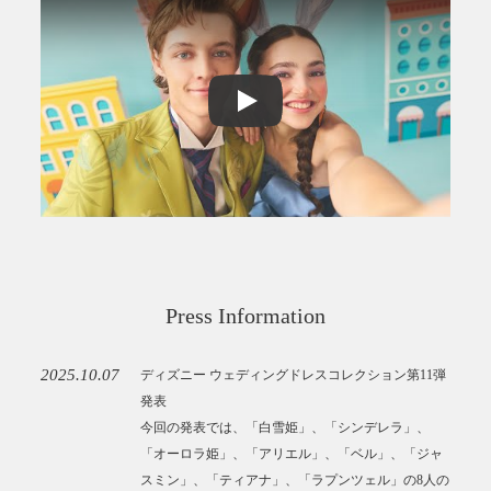
Play
Play
Press Information
2025.10.07
ディズニー ウェディングドレスコレクション第11弾
発表
今回の発表では、「白雪姫」、「シンデレラ」、
「オーロラ姫」、「アリエル」、「ベル」、「ジャ
スミン」、「ティアナ」、「ラプンツェル」の8人の