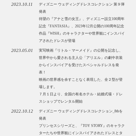
2023.10.11
ディズニー ウェディングドレスコレクション 第９弾
発表
待望の『アナと雪の女王』、ディズニー設立100周年
記念『FANTASIA』、2023年12月公開の100周年記念
作品『WISH』のキャラクターや世界観にインスパイ
アされたドレスが登場
2023.05.01
実写映画『リトル・マーメイド』の公開を記念し、
世界中から愛される主人公「アリエル」の劇中衣装
からインスパイアを受けたスペシャルドレスを発
表！
映画の世界感を余すことなく表現した、全２型が登
場します。
７月１日より、全国の有名ホテル・結婚式場・ドレ
スショップでレンタル開始
2022.10.12
ディズニー ウェディングドレスコレクション_8thを
発表
プリンセスシリーズと、『TOY STORY』のキャラク
ターたちや世界観にインスパイアされたドレスとタ