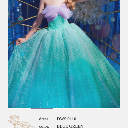
1
2
3
4
dress.
DWS 0110
color.
BLUE GREEN